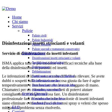
Home
Chi siamo
Servizi
Pulizie
Pulizie civili
Pulizie Industriali
Disinfestazioni insetti striscianti e volanti
Pulizie Tecniche
Pulizie speciali e trattamenti conservativi
Disinfestazioni
Servizio di disinfestazione da insetti infestanti
Disinfestazioni insetti striscianti e volanti
Sanificazioni e disinfezioni
ISMA applica tutte le più moderne ed efficaci tecniche alla base
Derattizzazioni
della disinfestazione di parassiti ed insetti.
Deblattizzazioni
Le infestazioni di insetti sono a volte difficili da rilevare. Se avete
Trattamenti contro vespe e calabroni
dubbi o sospetti sulla infestazione la cosa giusta da fare è agire
Disinfestazione zanzare
tempestivamente e non lasciare che le cose sfuggano di mano.
Disinfestazioni contro cimici da letto
Chiamateci per un consulto, saremo lieti di potervi aiutare
Allontanamento colombi
Servizi Generali
consigliandovi al meglio su cosa fare. Un disinfestatore
professionale farà in modo che tutte le colonie di insetti infestanti
Movimentazioni e Logistica
siano eliminate evitandovi l’uso di costosi spray o veleni che spesso
Facchinaggio e Sgomberi
FAQ
mitigano il problema senza risolverlo.
Contatti