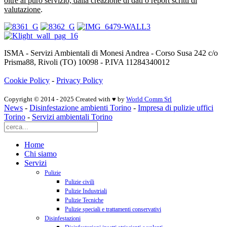
oltre al puro servizio, dalla creazione di dati o report scritti di
valutazione
.
ISMA - Servizi Ambientali di Monesi Andrea - Corso Susa 242 c/o
Prisma88, Rivoli (TO) 10098 - P.IVA 11284340012
Cookie Policy
-
Privacy Policy
Copyright © 2014 - 2025 Created with ♥ by
World Comm Srl
News
-
Disinfestazione ambienti Torino
-
Impresa di pulizie uffici
Torino
-
Servizi ambientali Torino
Home
Chi siamo
Servizi
Pulizie
Pulizie civili
Pulizie Industriali
Pulizie Tecniche
Pulizie speciali e trattamenti conservativi
Disinfestazioni