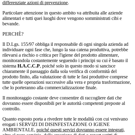
differenziate azioni di prevenzione
.
Particolare attenzione in questo ambito va attribuita alle aziende
alimentari e tutti quei luoghi dove vengono somministrati cibi e
bevande.
PERCHÈ?
Il D.Lgs. 155/97 obbliga il responsabile di ogni singola azienda ad
individuare ogni fase che, lungo la sua catena produttiva, potrebbe
rilevarsi a rischio o critica per l'igiene del prodotto alimentare,
monitorandola costantemente seguendo i principi su cui è basato il
sistema
H.A.C.C.P
, poiché solo in questo modo si sancisce
chiaramente il passaggio dalla sola verifica di conformità del
prodotto finito, alla valutazione di tutte le fasi produttive comprese
tutte quelle operazioni successive alla vera e propria trasformazione,
che lo porteranno alla commercializzazione finale.
Il monitoraggio costante deve consentire di raccogliere dati che
dovranno essere disponibili per le autorità competenti preposte al
controllo.
Quanto esposto porta a rivedere tutte le modalità con cui venivano
erogati i SERVIZI DI DISINFESTAZIONE O IGIENE
AMBIENTALE,
poiché questi servizi dovranno essere integrati,