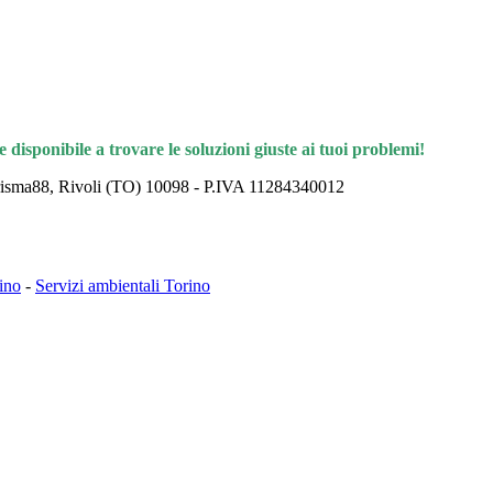
 disponibile a trovare le soluzioni giuste ai tuoi problemi!
Prisma88, Rivoli (TO) 10098 - P.IVA 11284340012
rino
-
Servizi ambientali Torino