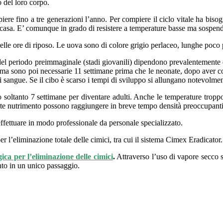
 del loro corpo.
iere fino a tre generazioni l’anno. Per compiere il ciclo vitale ha bisog
 casa. E’ comunque in grado di resistere a temperature basse ma sospenden
nelle ore di riposo. Le uova sono di colore grigio perlaceo, lunghe poc
 periodo preimmaginale (stadi giovanili) dipendono prevalentemente dall
ma sono poi necessarie 11 settimane prima che le neonate, dopo aver co
i sangue. Se il cibo è scarso i tempi di sviluppo si allungano notevolmen
 soltanto 7 settimane per diventare adulti. Anche le temperature troppo 
nte nutrimento possono raggiungere in breve tempo densità preoccupanti
 effettuare in modo professionale da personale specializzato.
r l’eliminazione totale delle cimici, tra cui il sistema Cimex Eradicator.
ica per l’eliminazione delle cimici
.
Attraverso l’uso di vapore secco s
nto in un unico passaggio.