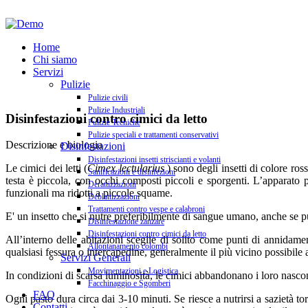
Home
Chi siamo
Servizi
Pulizie
Pulizie civili
Pulizie Industriali
Disinfestazioni contro cimici da letto
Pulizie Tecniche
Pulizie speciali e trattamenti conservativi
Descrizione e biologia
Disinfestazioni
Disinfestazioni insetti striscianti e volanti
Le cimici dei letti (
Cimex lectularius
) sono degli insetti di colore r
Sanificazioni e disinfezioni
testa è piccola, con occhi composti piccoli e sporgenti. L’apparato p
Derattizzazioni
funzionali ma ridotti a piccole squame.
Deblattizzazioni
Trattamenti contro vespe e calabroni
E' un insetto che si nutre preferibilmente di sangue umano, anche se pu
Disinfestazione zanzare
Disinfestazioni contro cimici da letto
All’interno delle abitazioni sceglie di solito come punti di annidamento
Allontanamento colombi
qualsiasi fessura o intercapedine, generalmente il più vicino possibile
Servizi Generali
Movimentazioni e Logistica
In condizioni di scarsa luminosità, le cimici abbandonano i loro nascon
Facchinaggio e Sgomberi
FAQ
Ogni pasto dura circa dai 3-10 minuti. Se riesce a nutrirsi a sazietà
Contatti