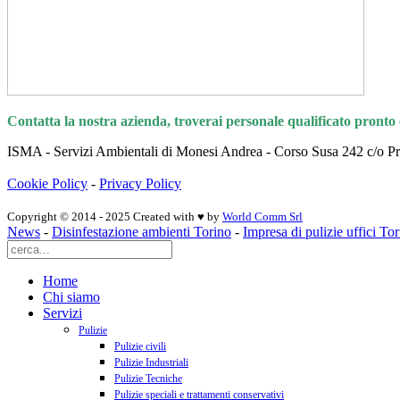
Contatta la nostra azienda, troverai personale qualificato pronto e
ISMA - Servizi Ambientali di Monesi Andrea - Corso Susa 242 c/o 
Cookie Policy
-
Privacy Policy
Copyright © 2014 - 2025 Created with ♥ by
World Comm Srl
News
-
Disinfestazione ambienti Torino
-
Impresa di pulizie uffici To
Home
Chi siamo
Servizi
Pulizie
Pulizie civili
Pulizie Industriali
Pulizie Tecniche
Pulizie speciali e trattamenti conservativi