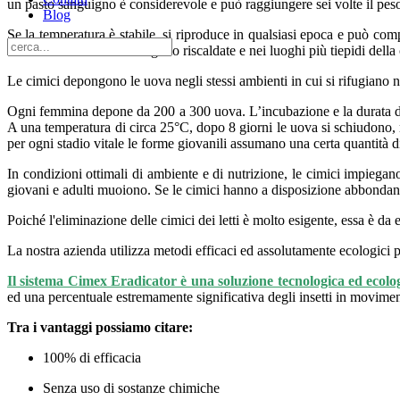
un pasto sanguigno è considerevole e può raggiungere sei volte il peso
Blog
Se la temperatura è stabile, si riproduce in qualsiasi epoca e può comp
che durante l’inverno vengono riscaldate e nei luoghi più tiepidi della
Le cimici depongono le uova negli stessi ambienti in cui si rifugiano 
Ogni femmina depone da 200 a 300 uova. L’incubazione e la durata del
A una temperatura di circa 25°C, dopo 8 giorni le uova si schiudono, 
per ogni stadio vitale le forme giovanili assumano una certa quantità d
In condizioni ottimali di ambiente e di nutrizione, le cimici impiegano
giovani e adulti muoiono. Se le cimici hanno a disposizione abbonda
Poiché l'eliminazione delle cimici dei letti è molto esigente, essa è da
La nostra azienda utilizza metodi efficaci ed assolutamente ecologici pe
Il sistema Cimex Eradicator è una soluzione tecnologica ed ecolog
ed una percentuale estremamente significativa degli insetti in movime
Tra i vantaggi possiamo citare:
100% di efficacia
Senza uso di sostanze chimiche