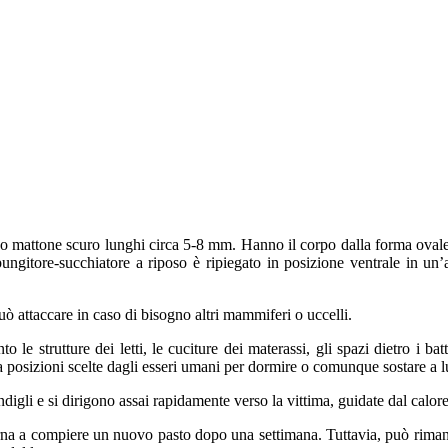
osso mattone scuro lunghi circa 5-8 mm. Hanno il corpo dalla forma ova
ungitore-succhiatore a riposo è ripiegato in posizione ventrale in un’a
ò attaccare in caso di bisogno altri mammiferi o uccelli.
 le strutture dei letti, le cuciture dei materassi, gli spazi dietro i ba
 a posizioni scelte dagli esseri umani per dormire o comunque sostare a 
digli e si dirigono assai rapidamente verso la vittima, guidate dal calor
 torna a compiere un nuovo pasto dopo una settimana. Tuttavia, può riman